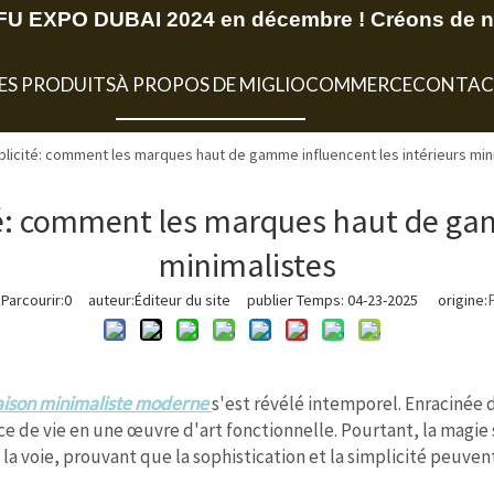
U EXPO DUBAI 2024 en décembre ! Créons de no
ES PRODUITS
À PROPOS DE MIGLIO
COMMERCE
CONTAC
mplicité: comment les marques haut de gamme influencent les intérieurs min
ité: comment les marques haut de gam
minimalistes
Parcourir:
0
auteur:Éditeur du site publier Temps: 04-23-2025 origine:
aison minimaliste moderne
s'est révélé intemporel. Enracinée d
ce de vie en une œuvre d'art fonctionnelle. Pourtant, la magie 
 voie, prouvant que la sophistication et la simplicité peuve