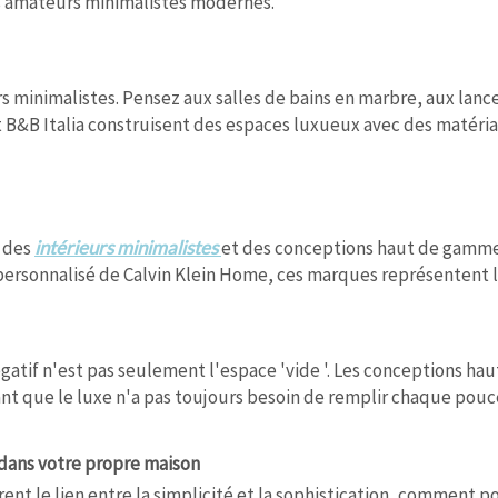
s amateurs minimalistes modernes.
rs minimalistes. Pensez aux salles de bains en marbre, aux lan
 B&B Italia construisent des espaces luxueux avec des matéri
e des
intérieurs minimalistes
et des conceptions haut de gamme.
ersonnalisé de Calvin Klein Home, ces marques représentent la
tif n'est pas seulement l'espace 'vide '. Les conceptions hau
t que le luxe n'a pas toujours besoin de remplir chaque pouce
 dans votre propre maison
 le lien entre la simplicité et la sophistication, comment po