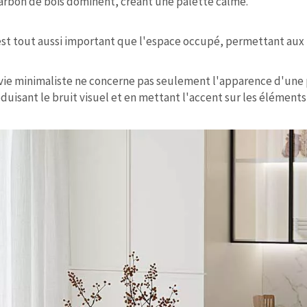
charbon de bois dominent, créant une palette calme.
 est tout aussi important que l'espace occupé, permettant aux 
vie minimaliste ne concerne pas seulement l'apparence d'une pi
réduisant le bruit visuel et en mettant l'accent sur les éléments