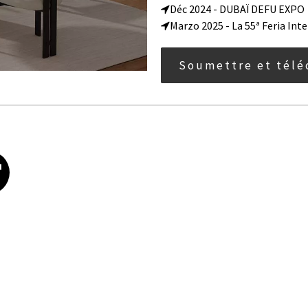
Déc 2024 - DUBAÏ DEFU EXPO

Marzo 2025 - La 55ª Feria In

Soumettre et télé