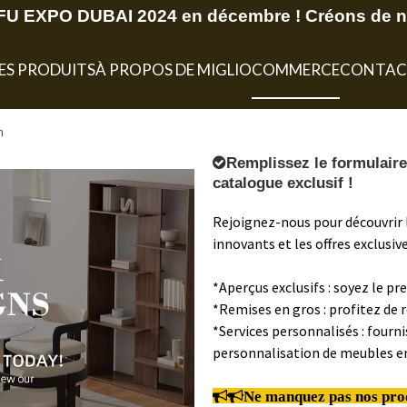
U EXPO DUBAI 2024 en décembre ! Créons de no
ES PRODUITS
À PROPOS DE MIGLIO
COMMERCE
CONTAC
n

Remplissez le formulaire
catalogue exclusif !
Rejoignez-nous pour découvrir l
innovants et les offres exclusiv
*Aperçus exclusifs : soyez le pr
*Remises en gros : profitez de
*Services personnalisés : fourn
personnalisation de meubles en


Ne manquez pas nos pro